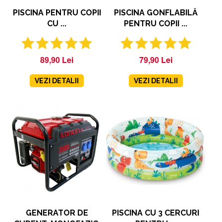
PISCINA PENTRU COPII
PISCINA GONFLABILĂ
CU ...
PENTRU COPII ...
89,90 Lei
79,90 Lei
X
VEZI DETALII
VEZI DETALII
🎁 LIVRARE CU
PRIORITATE CADOU!
Aboneaza-te azi si ai
livrare cu prioritate
cadou
pentru urmatoarele
12 comenzi.
Ma abonez!
GENERATOR DE
PISCINA CU 3 CERCURI