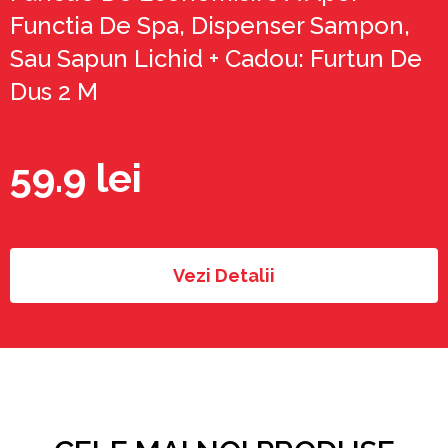
Functia De Spa, Dispenser Sampon,
Sau Sapun Lichid + Cadou: Furtun De
Dus 2 M
59.9 lei
Vezi Detalii