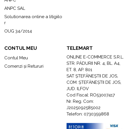
ANPC SAL
Solutionarea online a litigiilo
r
OUG 34/2014
CONTUL MEU
TELEMART
ONLINE E-COMMERCE S.R.L.
Contul Meu
STR. PĂDURII NR. 4, BL. A4,
Comenzi și Retururi
ET. 8, AP. 801
SAT ȘTEFĂNEȘTII DE JOS,
COM. ȘTEFĂNEȘTII DE JOS,
JUD. ILFOV
Cod Fiscal: RO53007417
Nr. Reg. Com:
J2025092585002
Telefon: 0730359868