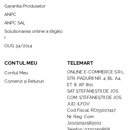
Garantia Produselor
ANPC
ANPC SAL
Solutionarea online a litigiilo
r
OUG 34/2014
CONTUL MEU
TELEMART
ONLINE E-COMMERCE S.R.L.
Contul Meu
STR. PĂDURII NR. 4, BL. A4,
Comenzi și Retururi
ET. 8, AP. 801
SAT ȘTEFĂNEȘTII DE JOS,
COM. ȘTEFĂNEȘTII DE JOS,
JUD. ILFOV
Cod Fiscal: RO53007417
Nr. Reg. Com:
J2025092585002
Telefon: 0730359868