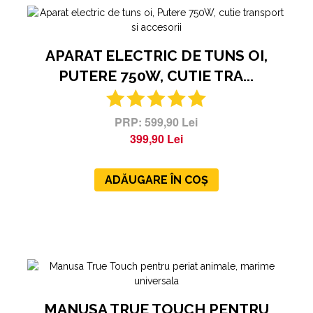
APARAT ELECTRIC DE TUNS OI,
X
PUTERE 750W, CUTIE TRA...
🎁 LIVRARE CU PRIORITATE
CADOU!
599,90 Lei
Aboneaza-te azi si ai
livrare cu prioritate cadou
pentru
399,90 Lei
urmatoarele
12 comenzi.
ADĂUGARE ÎN COȘ
Ma abonez!
MANUSA TRUE TOUCH PENTRU