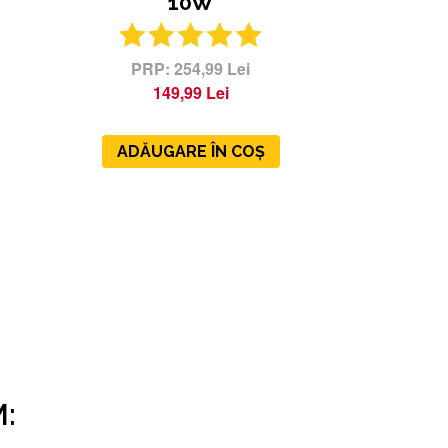
10W
254,99 Lei
149,99 Lei
ADĂUGARE ÎN COȘ
: