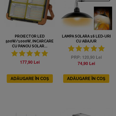
PROIECTOR LED
LAMPA SOLARA 16 LED-URI
500W/1000W, INCARCARE
CU ABAJUR
CU PANOU SOLAR...
120,90 Lei
177,90 Lei
74,90 Lei
ADĂUGARE ÎN COȘ
ADĂUGARE ÎN COȘ