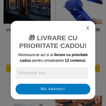
X
LUMINI LED DECORATIVE
ASCUTITOR PORTABIL DE
BURGHIE
🎁 LIVRARE CU
79,90 Lei
PRIORITATE CADOU!
54,90 Lei
59,90 Lei
39,90 Lei
Aboneaza-te azi si ai
livrare cu prioritate
cadou
pentru urmatoarele
12 comenzi.
ADĂUGARE ÎN COȘ
ADĂUGARE ÎN COȘ
Ma abonez!